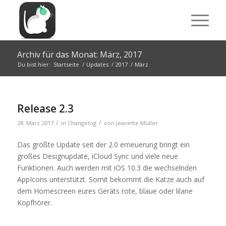
Archiv für das Monat: März, 2017
Du bist hier:
Startseite
/
Updates
/
2017
/
März
Release 2.3
/
/
28. März 2017
in
Changelog
von
Jeanette Müller
Das größte Update seit der 2.0 erneuerung bringt ein
großes Designupdate, iCloud Sync und viele neue
Funktionen. Auch werden mit iOS 10.3 die wechselnden
AppIcons unterstützt. Somit bekommt die Katze auch auf
dem Homescreen eures Geräts rote, blaue oder lilane
Kopfhörer.