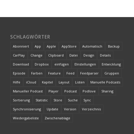
SCHLAGWÖRTER
Abonniert
App
Apple
AppStore
Automatisch
Backup
CarPlay
Change
Clipboard
Datei
Design
Details
Download
Dropbox
einfügen
EInstellungen
Entwicklung
Episode
Farben
Feature
Feed
Feedparser
Gruppen
Hilfe
iCloud
Kapitel
Layout
Listen
Manuelle Podcasts
Manueller Podcast
Player
Podcast
Podlove
Sharing
Sortierung
Statistic
Store
Suche
Sync
Synchronisierung
Update
Version
Verzeichnis
Wiedergabeliste
Zwischenablage